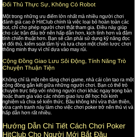
Đối Thủ Thực Sự, Không Có Robot
Một trong những ưu điểm lớn nhất mà nhiều người chơi
đánh giá cao ở HitClub chính là việc loại bỏ hoàn toàn các
bot, chỉ cho phép người chơi thật tham gia. Điều này giúp
cho các trận đấu trở nên hấp dẫn hơn, kịch tính hơn và đậm
tính chiến thuật hơn. Bạn sẽ cần phải sử dụng kỹ năng đọc
vị đối thủ, kiểm soát tâm lý và lựa chọn một chiến lược chơi
thông minh thay vì chỉ dựa vào may rủi.
Cộng Đồng Giao Lưu Sôi Động, Tính Năng Trò
Chuyện Thuận Tiện
Không chỉ là một nền tảng chơi game, nhà cái còn tạo ra một
cộng đồng gắn kết giữa những người chơi. Bạn có thể trò
chuyện trực tiếp với những người chơi khác ngay trong bàn
hoặc tham gia vào các nhóm giao lưu để học hỏi kinh
nghiệm và chia sẻ kiến thức. Bầu không khí vừa thân thiện,
vừa cạnh tranh này làm cho việc chơi poker trở nên thú vị và
hấp dẫn hơn rất nhiều.
Hướng Dẫn Chi Tiết Cách Chơi Poker
HitClub Cho Người Mới Bắt Đầu