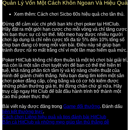
Quản Lý Vốn Một Cách Khôn Ngoan Và Hiệu Quả
Xem thêm: Cách chơi Sicbo 60s hiệu quả cho tân thủ.
Đừng để cảm xúc chi phối bạn khi chơi poker tại HitClub.
Hãy đặt ra một giới hạn cược cho mỗi vòng và chỉ tăng cược
khi bạn thực sự có lợi thế. Một mẹo hay được nhiều người
chơi áp dụng là chỉ nên cược tối đa từ 5% đến 10% tổng số
chip bạn đang có trong mỗi ván bài. Điều này sẽ giúp bạn
tránh được rủi ro mất trắng chỉ vì một lần mạo hiểm quá mức.
Poker HitClub không chỉ đơn thuần là một trò chơi bài giải trí,
mà còn là một sân chơi tuyệt vời để bạn có thể thể hiện trí
tuệ, khả năng phân tích tâm lý và kỹ năng chiến thuật của
mình để giành chiến thắng. Nếu bạn đang tìm kiếm một sân
chơi poker đẳng cấp, công bằng và có cơ hội kiếm được
những phần thưởng giá trị, thì đừng chần chừ gì nữa. Hãy
truy cập ngay Hit Club để bắt đầu hành trình trở thành một
cao thủ poker thực thụ!
Bài viết này được đăng trong
Game đổi thưởng
. Đánh dấu
liên kết thường trực
.
Cách chơi Liêng hiệu quả và tips đánh bài HitClub
Bắn cá HitClub và những mẹo giúp tân thủ thắng dễ