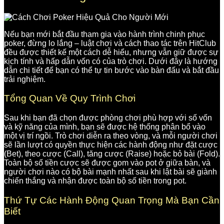
Nếu bạn mới bắt đầu tham gia vào hành trình chinh phục
poker, đừng lo lắng – luật chơi và cách thao tác trên HitClub
đều được thiết kế một cách dễ hiểu, nhưng vẫn giữ được sự
kịch tính và hấp dẫn vốn có của trò chơi. Dưới đây là hướng
dẫn chi tiết để bạn có thể tự tin bước vào bàn đấu và bắt đầu
trải nghiệm.
Tổng Quan Về Quy Trình Chơi
Sau khi bạn đã chọn được phòng chơi phù hợp với số vốn
và kỹ năng của mình, bạn sẽ được hệ thống phân bổ vào
một vị trí ngồi. Trò chơi diễn ra theo vòng, và mỗi người chơi
sẽ lần lượt có quyền thực hiện các hành động như đặt cược
(Bet), theo cược (Call), tăng cược (Raise) hoặc bỏ bài (Fold).
Toàn bộ số tiền cược sẽ được gom vào pot ở giữa bàn, và
người chơi nào có bộ bài mạnh nhất sau khi lật bài sẽ giành
chiến thắng và nhận được toàn bộ số tiền trong pot.
Thứ Tự Các Hành Động Quan Trọng Mà Bạn Cần
Biết