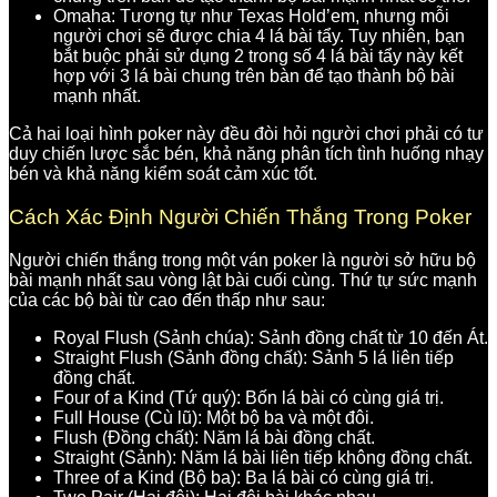
Omaha: Tương tự như Texas Hold’em, nhưng mỗi
người chơi sẽ được chia 4 lá bài tẩy. Tuy nhiên, bạn
bắt buộc phải sử dụng 2 trong số 4 lá bài tẩy này kết
hợp với 3 lá bài chung trên bàn để tạo thành bộ bài
mạnh nhất.
Cả hai loại hình poker này đều đòi hỏi người chơi phải có tư
duy chiến lược sắc bén, khả năng phân tích tình huống nhạy
bén và khả năng kiểm soát cảm xúc tốt.
Cách Xác Định Người Chiến Thắng Trong Poker
Người chiến thắng trong một ván poker là người sở hữu bộ
bài mạnh nhất sau vòng lật bài cuối cùng. Thứ tự sức mạnh
của các bộ bài từ cao đến thấp như sau:
Royal Flush (Sảnh chúa): Sảnh đồng chất từ 10 đến Át.
Straight Flush (Sảnh đồng chất): Sảnh 5 lá liên tiếp
đồng chất.
Four of a Kind (Tứ quý): Bốn lá bài có cùng giá trị.
Full House (Cù lũ): Một bộ ba và một đôi.
Flush (Đồng chất): Năm lá bài đồng chất.
Straight (Sảnh): Năm lá bài liên tiếp không đồng chất.
Three of a Kind (Bộ ba): Ba lá bài có cùng giá trị.