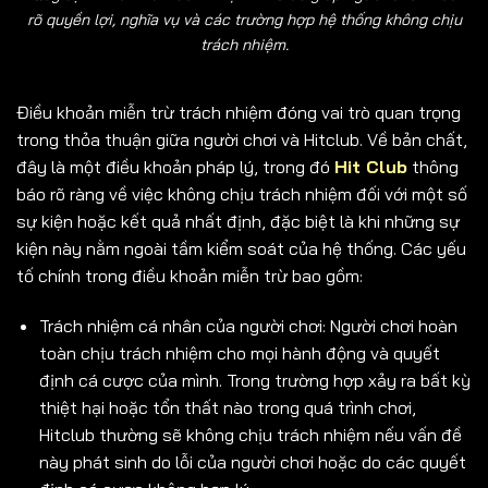
rõ quyền lợi, nghĩa vụ và các trường hợp hệ thống không chịu
trách nhiệm.
Điều khoản miễn trừ trách nhiệm đóng vai trò quan trọng
trong thỏa thuận giữa người chơi và Hitclub. Về bản chất,
đây là một điều khoản pháp lý, trong đó
Hit Club
thông
báo rõ ràng về việc không chịu trách nhiệm đối với một số
sự kiện hoặc kết quả nhất định, đặc biệt là khi những sự
kiện này nằm ngoài tầm kiểm soát của hệ thống. Các yếu
tố chính trong điều khoản miễn trừ bao gồm:
Trách nhiệm cá nhân của người chơi: Người chơi hoàn
toàn chịu trách nhiệm cho mọi hành động và quyết
định cá cược của mình. Trong trường hợp xảy ra bất kỳ
thiệt hại hoặc tổn thất nào trong quá trình chơi,
Hitclub thường sẽ không chịu trách nhiệm nếu vấn đề
này phát sinh do lỗi của người chơi hoặc do các quyết