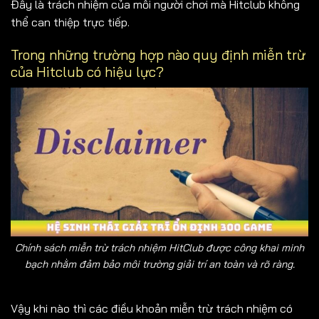
Đây là trách nhiệm của mỗi người chơi mà Hitclub không
thể can thiệp trực tiếp.
Trong những trường hợp nào quy định miễn trừ
của Hitclub có hiệu lực?
Chính sách miễn trừ trách nhiệm HitClub được công khai minh
bạch nhằm đảm bảo môi trường giải trí an toàn và rõ ràng.
Vậy khi nào thì các điều khoản miễn trừ trách nhiệm có