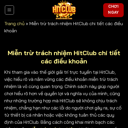
Bỏ
CHƠI
qua
NGAY
nội
Trang chủ
»
Miễn trừ trách nhiệm HitClub chi tiết các điều
dung
khoản
Miễn trừ trách nhiệm HitClub chi tiết
các điều khoản
Khi tham gia vào thế giới giải trí trực tuyến tại HitClub,
việc hiểu rõ và nắm vững các điều khoản miễn trừ trách
nhiệm là vô cùng quan trọng. Chính sách này giúp người
chơi hiểu rõ hơn về quyền lợi và nghĩa vụ của mình, cũng
như những trường hợp mà HitClub sẽ không chịu trách
nhiệm, chẳng hạn như các lỗi do người chơi gây ra, sự cố
từ thiết bị cá nhân hoặc việc không tuân thủ các quy
định của HitClub. Bằng cách công khai minh bạch các