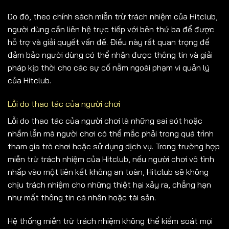
Do đó, theo chính sách miễn trừ trách nhiệm của Hitclub,
người dùng cần liên hệ trực tiếp với bên thứ ba để được
hỗ trợ và giải quyết vấn đề. Điều này rất quan trọng để
đảm bảo người dùng có thể nhận được thông tin và giải
pháp kịp thời cho các sự cố nằm ngoài phạm vi quản lý
của Hitclub.
Lỗi do thao tác của người chơi
Lỗi do thao tác của người chơi là những sai sót hoặc
nhầm lẫn mà người chơi có thể mắc phải trong quá trình
tham gia trò chơi hoặc sử dụng dịch vụ. Trong trường hợp
miễn trừ trách nhiệm của Hitclub, nếu người chơi vô tình
nhấp vào một liên kết không an toàn, Hitclub sẽ không
chịu trách nhiệm cho những thiệt hại xảy ra, chẳng hạn
như mất thông tin cá nhân hoặc tài sản.
Hệ thống miễn trừ trách nhiệm không thể kiểm soát mọi