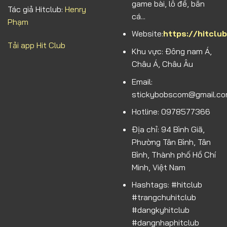
game bài, lô đề, bắn
Tác giả Hitclub:
Henry
cá...
Phạm
Website:
https://hitclu
Tải app Hit Club
Khu vực: Đông nam Á,
Châu Á, Châu Âu
Email:
stickybobscom@gmail.c
Hotline: 0978577366
Địa chỉ: 94 Bình Giã,
Phường Tân Bình, Tân
Bình, Thành phố Hồ Chí
Minh, Việt Nam
Hashtags: #hitclub
#trangchuhitclub
#dangkyhitclub
#dangnhaphitclub