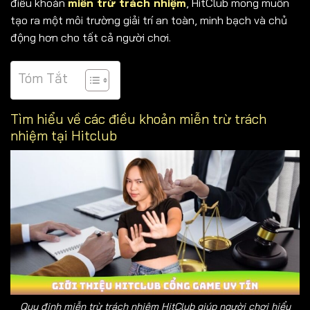
điều khoản
miễn trừ trách nhiệm
, HitClub mong muốn
tạo ra một môi trường giải trí an toàn, minh bạch và chủ
động hơn cho tất cả người chơi.
Tóm Tắt
Tìm hiểu về các điều khoản miễn trừ trách
nhiệm tại Hitclub
Quy định miễn trừ trách nhiệm HitClub giúp người chơi hiểu